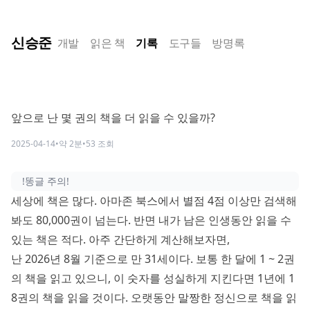
신승준
개발
읽은 책
기록
도구들
방명록
앞으로 난 몇 권의 책을 더 읽을 수 있을까?
2025-04-14
•
약
2
분
•
53
조회
!똥글 주의!
세상에 책은 많다.
아마존 북스에서 별점 4점 이상만 검색
해
봐도 80,000권이 넘는다. 반면 내가 남은 인생동안 읽을 수
있는 책은 적다. 아주 간단하게 계산해보자면,
난
2026
년
8
월 기준으로 만
31
세이다. 보통 한 달에 1 ~ 2권
의 책을 읽고 있으니, 이 숫자를 성실하게 지킨다면 1년에 1
8권의 책을 읽을 것이다. 오랫동안 말짱한 정신으로 책을 읽