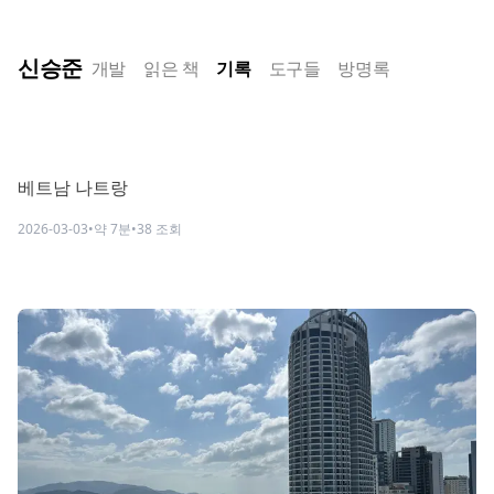
신승준
개발
읽은 책
기록
도구들
방명록
베트남 나트랑
2026-03-03
•
약
7
분
•
38
조회