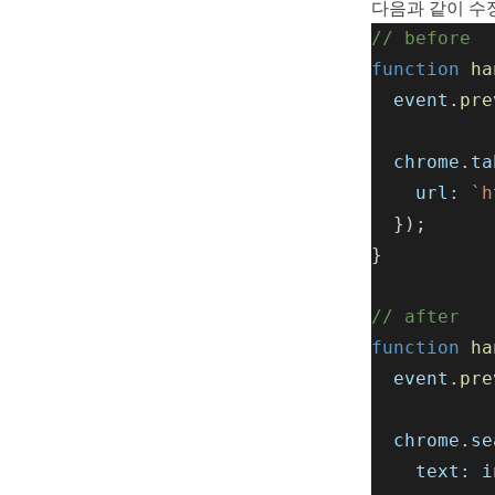
다음과 같이 수정
// before
function
ha
event
.
pre
chrome
.
ta
url:
`h
  });
}
// after
function
ha
event
.
pre
chrome
.
se
text:
i