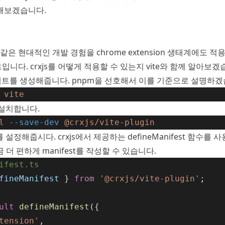
해보겠습니다.
과 같은 현대적인 개발 경험을 chrome extension 생태계에도 적
니다. crxjs를 어떻게 적용할 수 있는지 vite와 함께 알아보겠
로젝트를 생성해줍니다. pnpm을 선호해서 이를 기준으로 설명하겠
vite
를 설치합니다.
l
--save-dev
@crxjs/vite-plugin
t를 설정해줍시다. crxjs에서 제공하는 defineManifest 함수를
 더 편하게 manifest를 작성할 수 있습니다.
ifest.ts
fineManifest
 } 
from
'@crxjs/vite-plugin'
;
ult
defineManifest
({
tension'
,