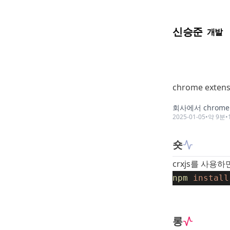
신승준
개발
chrome extens
회사에서 chrom
2025-01-05
•
약
9
분
•
숏
crxjs
를 사용하면
npm
install
롱