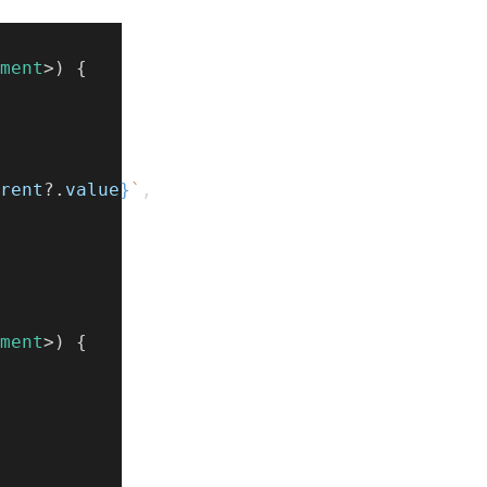
ment
>) {
rent
?.
value
}
`
,
ment
>) {