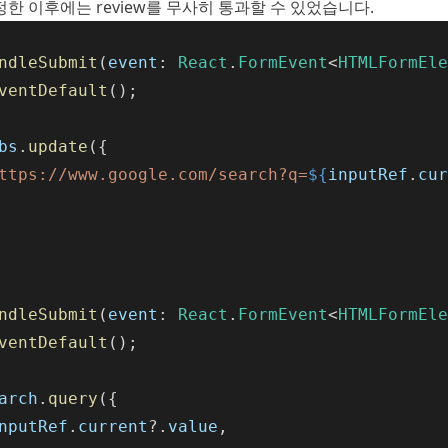
한 이후에는 review를 무사히 통과할 수 있었습니다.
ndleSubmit
(
event
: 
React
.
FormEvent
<
HTMLFormEle
ventDefault
();
bs
.
update
({
ttps://www.google.com/search?q=
${
inputRef
.
cur
ndleSubmit
(
event
: 
React
.
FormEvent
<
HTMLFormEle
ventDefault
();
arch
.
query
({
nputRef
.
current
?.
value
,