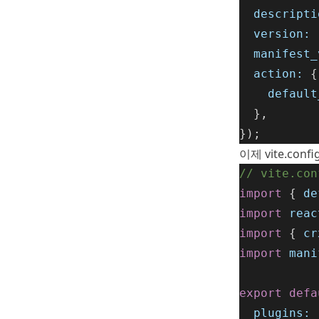
descripti
version:
manifest_
action:
 {
default
  },
});
이제 vite.co
// vite.con
import
 { 
de
import
reac
import
 { 
cr
import
mani
export
defa
plugins:
 