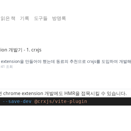
읽은 책
기록
도구들
방명록
ion 개발기 - 1. crxjs
e extension을 만들어야 했는데 동료의 추천으로 crxjs를 도입하여 개
141
조회
 chrome extension 개발에도 HMR을 접목시킬 수 있습니다.
--save-dev
@crxjs/vite-plugin