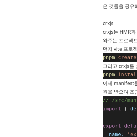
은 것들을 공유
crxjs
crxjs는 HMR
와주는 프로젝트입
먼저 vite 프
pnpm
create
그리고 crxjs
pnpm
instal
이제 manifes
원을 받으며 조금
// /src/man
import
 { 
de
export
defa
name:
'ex