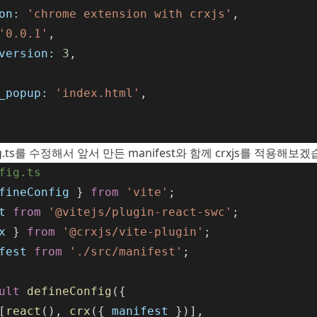
on:
'chrome extension with crxjs'
,
'0.0.1'
,
version:
3
,
_popup:
'index.html'
,
nfig.ts를 수정해서 앞서 만든 manifest와 함께 crxjs를 적용해보
fig.ts
fineConfig
 } 
from
'vite'
;
t
from
'@vitejs/plugin-react-swc'
;
x
 } 
from
'@crxjs/vite-plugin'
;
fest
from
'./src/manifest'
;
ult
defineConfig
({
[
react
(), 
crx
({ 
manifest
 })],