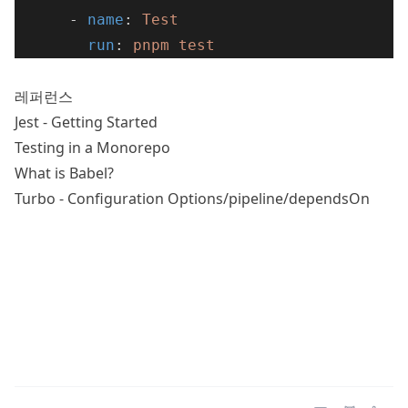
      - 
name
: 
Test
run
: 
pnpm test
레퍼런스
Jest - Getting Started
Testing in a Monorepo
What is Babel?
Turbo - Configuration Options/pipeline/dependsOn