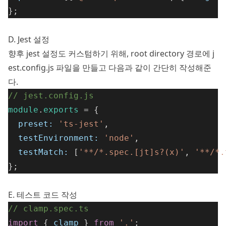
};
D. Jest 설정
향후 jest 설정도 커스텀하기 위해, root directory 경로에 j
est.config.js 파일을 만들고 다음과 같이 간단히 작성해준
다.
// jest.config.js
module
.
exports
 = {
preset:
'ts-jest'
,
testEnvironment:
'node'
,
testMatch:
 [
'**/*.spec.[jt]s?(x)'
, 
'**/*.
};
E. 테스트 코드 작성
// clamp.spec.ts
import
 { 
clamp
 } 
from
'.'
;