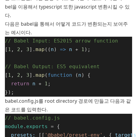
bel을 이용해서 typescript 또한 javascript 변환시킬 수 있
다.
다음은 babel을 통해서 어떻게 코드가 변환되는지 보여주
는 예시이다.
// Babel Input: ES2015 arrow function
[
1
, 
2
, 
3
].
map
((
n
) 
=>
n
 + 
1
);
// Babel Output: ES5 equivalent
[
1
, 
2
, 
3
].
map
(
function
 (
n
) {
return
n
 + 
1
;
});
babel.config.js를 root directory 경로에 만들고 다음과 같
은 코드를 입력한다.
// babel.config.js
module
.
exports
 = {
presets:
 [[
'@babel/preset-env'
, { 
targets