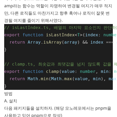
amp라는 함수는 역할이 자명하여 변경될 여지가 매우 적지
만, 다른 로직들도 마찬가지고 향후 혹여나 로직이 잘못 변
경될 여지를 줄이기 위해서였다.
// isLastIndex.ts, 배열의 마지막 요소인지 판단
export
function
isLastIndex
<
T
>(
index
: 
numbe
return
Array
.
isArray
(
array
) && 
index
 === 
}
// clamp.ts, 최솟값과 최댓값을 넘지 않도록 값을
export
function
clamp
(
value
: 
number
, 
min
: 
n
return
Math
.
min
(
Math
.
max
(
value
, 
min
), 
max
}
방법
A. 설치
다음 패키지들을 설치하자. (해당 모노레포에서는 pnpm을
사용하고 있어 pnpm으로 작성)