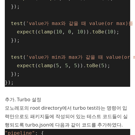
  });
test
(
'value가 max와 같을 때 value(or max)
expect
(
clamp
(
10
, 
0
, 
10
)).
toBe
(
10
);
  });
test
(
'value가 min과 max가 같을 때 value(or 
expect
(
clamp
(
5
, 
5
, 
5
)).
toBe
(
5
);
  });
});
추가. Turbo 설정
모노레포의 root directory에서 turbo test라는 명령어 입
력만으로도 패키지들에 작성되어 있는 테스트 코드들이 실
행되도록 turbo.json에 다음과 같이 코드를 추가하였다.
"pipeline"
: {