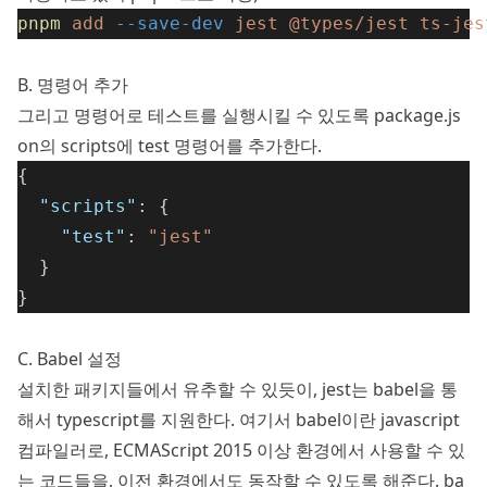
pnpm
add
--save-dev
jest
@types/jest
ts-jes
B. 명령어 추가
그리고 명령어로 테스트를 실행시킬 수 있도록 package.js
on의 scripts에 test 명령어를 추가한다.
{
"scripts"
: {
"test"
: 
"jest"
  }
}
C. Babel 설정
설치한 패키지들에서 유추할 수 있듯이, jest는 babel을 통
해서 typescript를 지원한다. 여기서 babel이란 javascript
컴파일러로, ECMAScript 2015 이상 환경에서 사용할 수 있
는 코드들을, 이전 환경에서도 동작할 수 있도록 해준다. ba